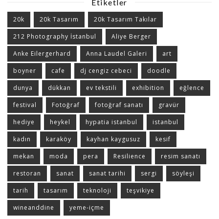
Etiketler
20k
20k Tasarım
20k Tasarım Takılar
212 Photography İstanbul
Aliye Berger
Anke Eilergerhard
Anna Laudel Galeri
art
boyner
cafe
dj cengiz cebeci
doodle
dunya
dükkan
ev tekstili
exhibition
eğlence
festival
Fotoğraf
fotoğraf sanatı
gravür
hediye
heykel
hypatia istanbul
istanbul
kadın
karaköy
kayhan kaygusuz
kesif
mekan
moda
pera
Resilience
resim sanatı
restoran
sanat
sanat tarihi
sergi
söyleşi
tarih
tasarım
teknoloji
teşvikiye
wineanddine
yeme-içme