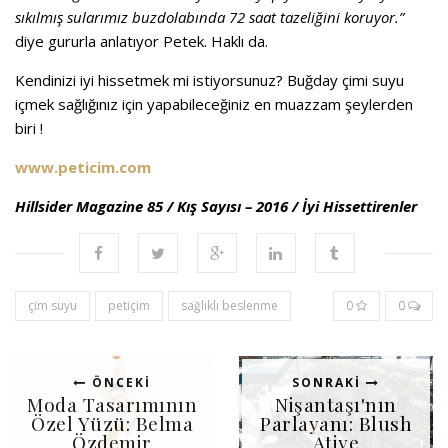
sıkılmış sularımız buzdolabında 72 saat tazeliğini koruyor.”
diye gururla anlatıyor Petek. Haklı da.
Kendinizi iyi hissetmek mi istiyorsunuz? Buğday çimi suyu
içmek sağlığınız için yapabileceğiniz en muazzam şeylerden
biri !
www.peticim.com
Hillsider Magazine 85 / Kış Sayısı – 2016 / İyi Hissettirenler
çim suyu
petiçim
sağlıklı beslenme
0
0
ÖNCEKI
SONRAKI
Moda Tasarımının
Nişantaşı'nın
Özel Yüzü: Belma
Parlayanı: Blush
Özdemir
Atiye