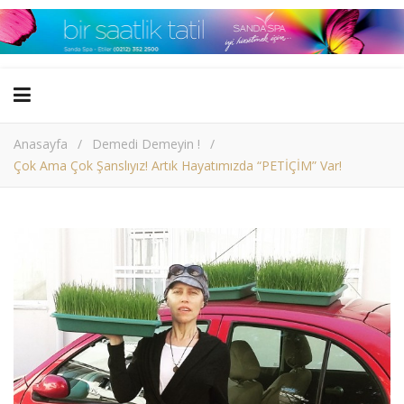
Anasayfa
/
Demedi Demeyin !
/
Çok Ama Çok Şanslıyız! Artık Hayatımızda “PETİÇİM” Var!