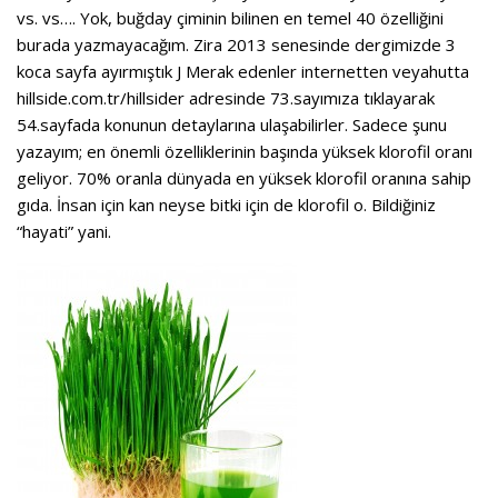
vs. vs…. Yok, buğday çiminin bilinen en temel 40 özelliğini
burada yazmayacağım. Zira 2013 senesinde dergimizde 3
koca sayfa ayırmıştık J Merak edenler internetten veyahutta
hillside.com.tr/hillsider adresinde 73.sayımıza tıklayarak
54.sayfada konunun detaylarına ulaşabilirler. Sadece şunu
yazayım; en önemli özelliklerinin başında yüksek klorofil oranı
geliyor. 70% oranla dünyada en yüksek klorofil oranına sahip
gıda. İnsan için kan neyse bitki için de klorofil o. Bildiğiniz
“hayati” yani.