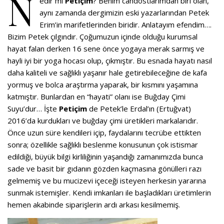
N
edir mi
Petiçim
? Benim candostlarımdan biri olan,
aynı zamanda dergimizin eski yazarlarından Petek
Erim’in marifetlerinden biridir. Anlatayım efendim….
Bizim Petek çılgındır. Çoğumuzun içinde olduğu kurumsal
hayat falan derken 16 sene önce yogaya merak sarmış ve
hayli iyi bir yoga hocası olup, çıkmıştır. Bu esnada hayatı nasıl
daha kaliteli ve sağlıklı yaşanır hale getirebileceğine de kafa
yormuş ve bolca araştırma yaparak, bir kısmını yaşamına
katmıştır. Bunlardan en “hayati” olanı ise Buğday Çimi
Suyu’dur… İşte
Petiçim
de Petek’le Erdal’ın (Ertuğvat)
2016’da kurdukları ve buğday çimi üretikleri markalarıdır.
Önce uzun süre kendileri içip, faydalarını tecrübe ettikten
sonra; özellikle sağlıklı beslenme konusunun çok istismar
edildiği, büyük bilgi kirliliğinin yaşandığı zamanımızda bunca
sade ve basit bir gıdanın gözden kaçmasına gönülleri razı
gelmemiş ve bu mucizevi içeceği isteyen herkesin yararına
sunmak istemişler. Kendi imkanları ile başladıkları üretimlerin
hemen akabinde siparişlerin ardı arkası kesilmemiş.