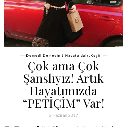
,
,
Demedi Demeyin !
Hayata dair
Keşif
Çok ama Çok
Şanslıyız! Artık
Hayatımızda
“PETİÇİM” Var!
2 Haziran 2017