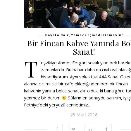
,
Hayata dair
Yemedi İçmedi Demeyin!
Bir Fincan Kahve Yanında Bo
Sanat!
T
eşvikiye Ahmet Fetgari sokak yine pek hareke
zamanlarda. Bu bahar daha da cıvıl cıvıl olacağ
hissediyorum. Aynı sokaktaki 44A Sanat Galer
alanına cici mi cici bir cafe eklediğinden beri bir fincan
kahvenin yanına bolca sanat alır olduk, ki bana göre t
yenmez bir durum
90ların en sonuydu sanırım, iş iç
Fethiye’deki yeryüzü cennetimiz…
29 Mart 2016