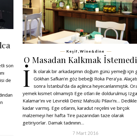
lca
,
Keşif
Wine&dine
O Masadan Kalkmak İstemed
İ
tli son
lk olarak bir arkadaşımın doğum günü yemeği için 
ını
Gökhan Safkan’ın göz bebeği Roka Pera’ya. Alaçat
isi de
sonra İstanbul’da da açılınca heyecanlanmıştık. Or
yemek kısmet olmamıştı Ege otları ile doldurulmuş Izg
adından
Kalamar’ını ve Levrekli Deniz Mahsülü Pilavı’nı… Dedikle
in
kadar varmış. Ege otlarını, karadut reçelini ve birçok
malzemeyi her hafta Tire pazarından taze olarak
getiriyorlar. Damak tadınının…
7 Mart 2016