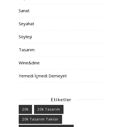
Sanat
Seyahat
Söyleşi
Tasarım
Wine&dine
Yemedi İçmedi Demeyin!
Etiketler
20k
20k Tasarım
20k Tasarım Takılar