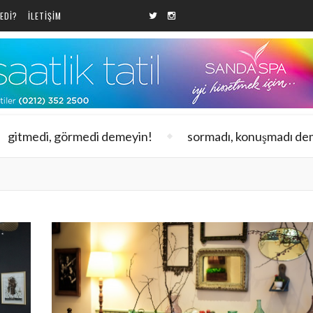
EDI?
ILETIŞIM
gitmedi, görmedi demeyin!
sormadı, konuşmadı de