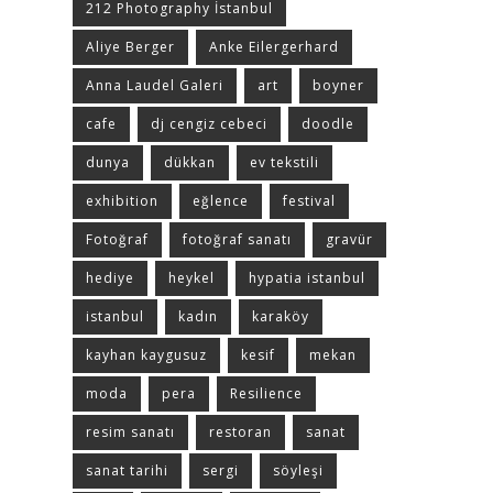
212 Photography İstanbul
Aliye Berger
Anke Eilergerhard
Anna Laudel Galeri
art
boyner
cafe
dj cengiz cebeci
doodle
dunya
dükkan
ev tekstili
exhibition
eğlence
festival
Fotoğraf
fotoğraf sanatı
gravür
hediye
heykel
hypatia istanbul
istanbul
kadın
karaköy
kayhan kaygusuz
kesif
mekan
moda
pera
Resilience
resim sanatı
restoran
sanat
sanat tarihi
sergi
söyleşi