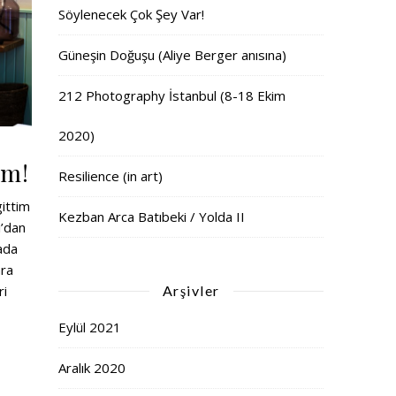
Söylenecek Çok Şey Var!
Güneşin Doğuşu (Aliye Berger anısına)
212 Photography İstanbul (8-18 Ekim
2020)
im!
Resilience (in art)
gittim
Kezban Arca Batıbeki / Yolda II
ı’dan
ada
ara
Arşivler
ri
Eylül 2021
Aralık 2020