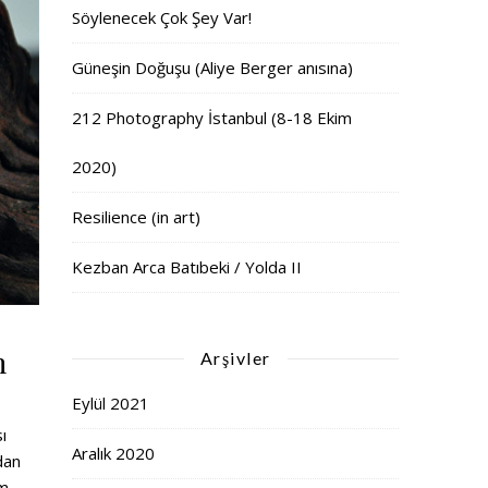
Söylenecek Çok Şey Var!
Güneşin Doğuşu (Aliye Berger anısına)
212 Photography İstanbul (8-18 Ekim
2020)
Resilience (in art)
Kezban Arca Batıbeki / Yolda II
n
Arşivler
Eylül 2021
ı
Aralık 2020
ndan
m.