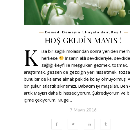
,
,
Demedi Demeyin !
Hayata dair
Keşif
HOŞ GELDİN MAYIS !
K
ısa bir sağlık molasından sonra yeniden mer
herkese
İnsanın aklı sevdikleriyle, sevdikle
sağlığı-keyfi ile meşgulken gezmek, tozmak,
araştırmak, gezsen de gezdiğin yeri hissetmek, tozs
bunu bir de kaleme almak pek de kolay olmuyormuş. A
bin şükür atlattık sıkıntımızı. Babacım iyi maşallah. Ben
artık Mayıs’ı daha bi hissediyorum. Şükrediyorum ve b
içime çekiyorum. Müge…
7 Mayıs 2016