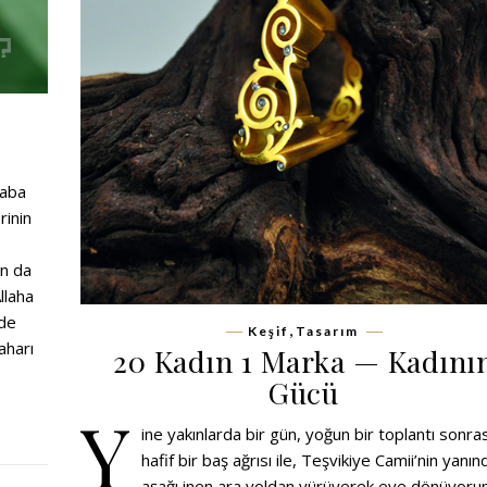
haba
rinin
an da
llaha
 de
,
Keşif
Tasarım
aharı
20 Kadın 1 Marka — Kadını
Gücü
Y
ine yakınlarda bir gün, yoğun bir toplantı sonras
hafif bir baş ağrısı ile, Teşvikiye Camii’nin yanı
aşağı inen ara yoldan yürüyerek eve dönüyoru