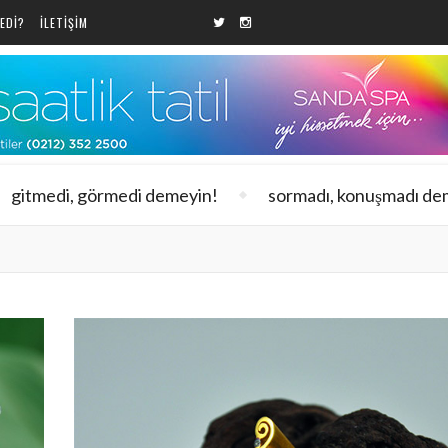
EDI?
ILETIŞIM
gitmedi, görmedi demeyin!
sormadı, konuşmadı de