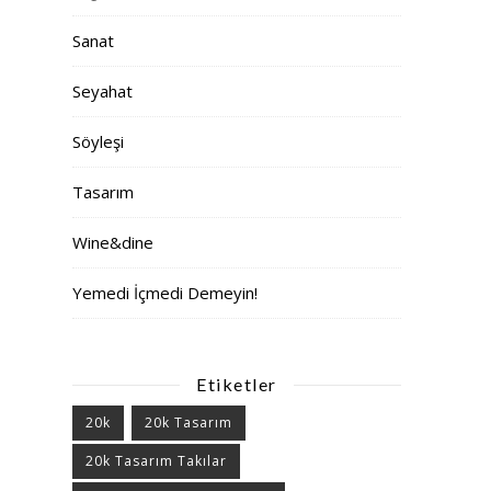
Sanat
Seyahat
Söyleşi
Tasarım
Wine&dine
Yemedi İçmedi Demeyin!
Etiketler
20k
20k Tasarım
20k Tasarım Takılar