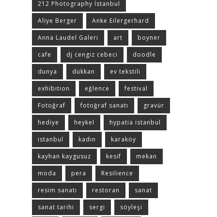
212 Photography İstanbul
Aliye Berger
Anke Eilergerhard
Anna Laudel Galeri
art
boyner
cafe
dj cengiz cebeci
doodle
dunya
dükkan
ev tekstili
exhibition
eğlence
festival
Fotoğraf
fotoğraf sanatı
gravür
hediye
heykel
hypatia istanbul
istanbul
kadın
karaköy
kayhan kaygusuz
kesif
mekan
moda
pera
Resilience
resim sanatı
restoran
sanat
sanat tarihi
sergi
söyleşi