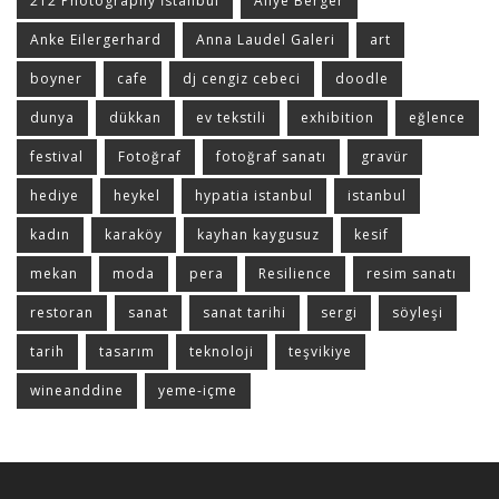
212 Photography İstanbul
Aliye Berger
Anke Eilergerhard
Anna Laudel Galeri
art
boyner
cafe
dj cengiz cebeci
doodle
dunya
dükkan
ev tekstili
exhibition
eğlence
festival
Fotoğraf
fotoğraf sanatı
gravür
hediye
heykel
hypatia istanbul
istanbul
kadın
karaköy
kayhan kaygusuz
kesif
mekan
moda
pera
Resilience
resim sanatı
restoran
sanat
sanat tarihi
sergi
söyleşi
tarih
tasarım
teknoloji
teşvikiye
wineanddine
yeme-içme