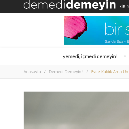
KIM D
yemedi, içmedi demeyin!
Anasayfa
/
Demedi Demeyin !
/
Evde Kaldık Ama Um