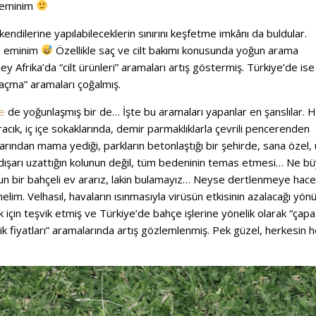
a eminim
endilerine yapılabileceklerin sınırını keşfetme imkânı da buldular.
- eminim
Özellikle saç ve cilt bakımı konusunda yoğun arama
 Afrika’da “cilt ürünleri” aramaları artış göstermiş. Türkiye’de ise
gi açma” aramaları çoğalmış.
e
de yoğunlaşmış bir de… İşte bu aramaları yapanlar en şanslılar.
ık, iç içe sokaklarında, demir parmaklıklarla çevrili pencerenden
rından mama yediği, parkların betonlaştığı bir şehirde, sana özel, 
dışarı uzattığın kolunun değil, tüm bedeninin temas etmesi… Ne b
ygun bir bahçeli ev ararız, lakin bulamayız… Neyse dertlenmeye hac
im. Velhasıl, havaların ısınmasıyla virüsün etkisinin azalacağı yö
k için teşvik etmiş ve Türkiye’de bahçe işlerine yönelik olarak “çapa
ik fiyatları” aramalarında artış gözlemlenmiş. Pek güzel, herkesin h