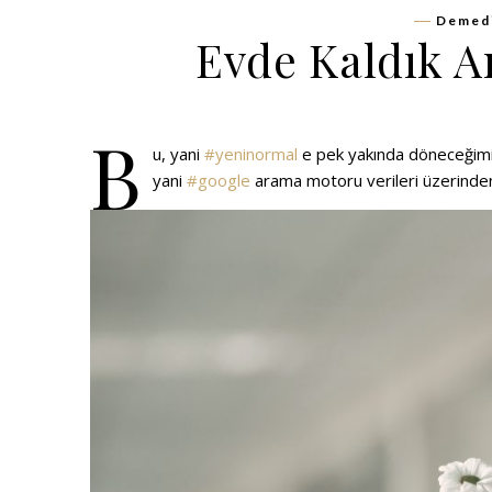
Demedi
Evde Kaldık 
B
u, yani
#yeninormal
e pek yakında döneceğimiz
yani
#google
arama motoru verileri üzerind