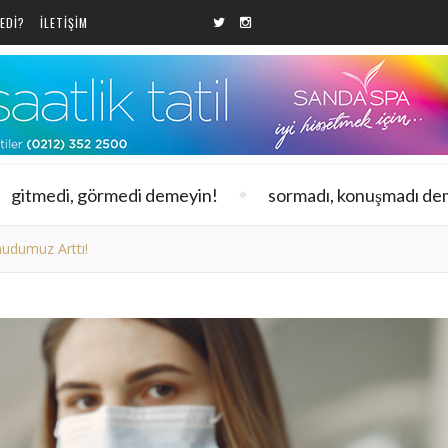
EDI?
ILETIŞIM
gitmedi, görmedi demeyin!
sormadı, konuşmadı de
udumuz Arttı!