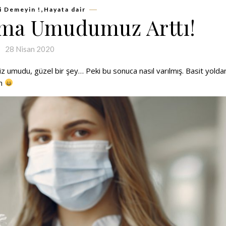
,
 Demeyin !
Hayata dair
Ama Umudumuz Arttı!
28 Nisan 2020
 umudu, güzel bir şey… Peki bu sonuca nasıl varılmış. Basit yolda
en