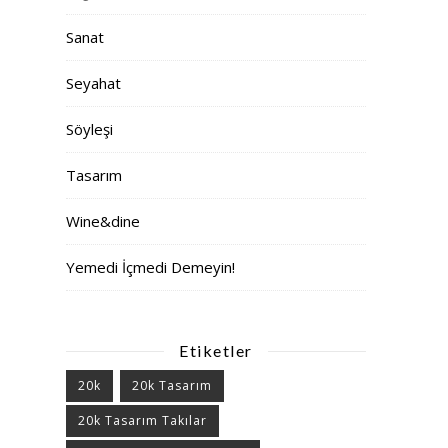
Sanat
Seyahat
Söyleşi
Tasarım
Wine&dine
Yemedi İçmedi Demeyin!
Etiketler
20k
20k Tasarım
20k Tasarım Takılar