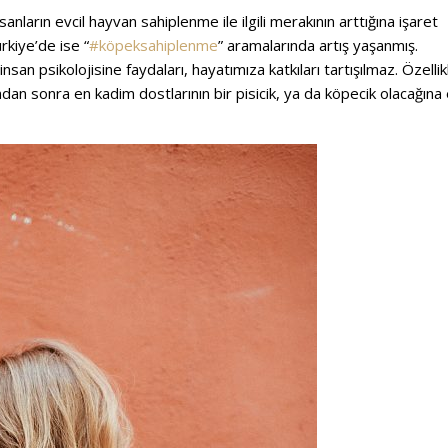
ların evcil hayvan sahiplenme ile ilgili merakının arttığına işaret
ürkiye’de ise “
#köpeksahiplenme
” aramalarında artış yaşanmış.
insan psikolojisine faydaları, hayatımıza katkıları tartışılmaz. Özelli
an sonra en kadim dostlarının bir pisicik, ya da köpecik olacağına