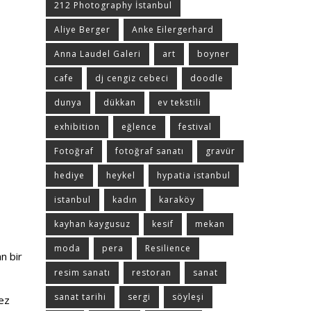
212 Photography İstanbul
Aliye Berger
Anke Eilergerhard
Anna Laudel Galeri
art
boyner
cafe
dj cengiz cebeci
doodle
dunya
dükkan
ev tekstili
exhibition
eğlence
festival
Fotoğraf
fotoğraf sanatı
gravür
hediye
heykel
hypatia istanbul
istanbul
kadın
karaköy
kayhan kaygusuz
kesif
mekan
moda
pera
Resilience
n bir
resim sanatı
restoran
sanat
sanat tarihi
sergi
söyleşi
mez