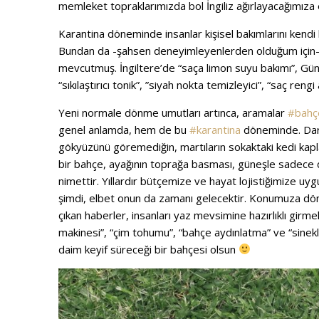
memleket topraklarımızda bol İngiliz ağırlayacağımız
Karantina döneminde insanlar kişisel bakımlarını kendi k
Bundan da -şahsen deneyimleyenlerden olduğum için
mevcutmuş. İngiltere’de “saça limon suyu bakımı”, Güney
“sıkılaştırıcı tonik”, ”siyah nokta temizleyici”, “saç ren
Yeni normale dönme umutları artınca, aramalar
#bahç
genel anlamda, hem de bu
#karantina
döneminde. Darac
gökyüzünü göremediğin, martıların sokaktaki kedi kapla
bir bahçe, ayağının toprağa basması, güneşle sadece 
nimettir. Yıllardır bütçemize ve hayat lojistiğimize u
şimdi, elbet onun da zamanı gelecektir. Konumuza dönel
çıkan haberler, insanları yaz mevsimine hazırlıklı girme
makinesi”, “çim tohumu”, “bahçe aydınlatma” ve “sinekl
daim keyif süreceği bir bahçesi olsun