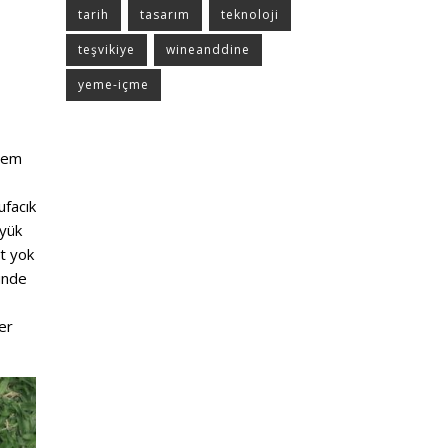
tarih
tasarım
teknoloji
teşvikiye
wineanddine
yeme-içme
 Hem
ufacık
üyük
et yok
nünde
er