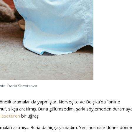
oto: Daria Shevtsova
yönelik aramalar da yapmışlar. Norveç’te ve Belçika’da “online
fonu”, sıkça aratılmış. Buna gülümsedim, şarkı söylemeden duramaya
hissettiren
bir uğraş.
 aramaları artmış… Buna da hiç şaşırmadım. Yeni normale döner dön