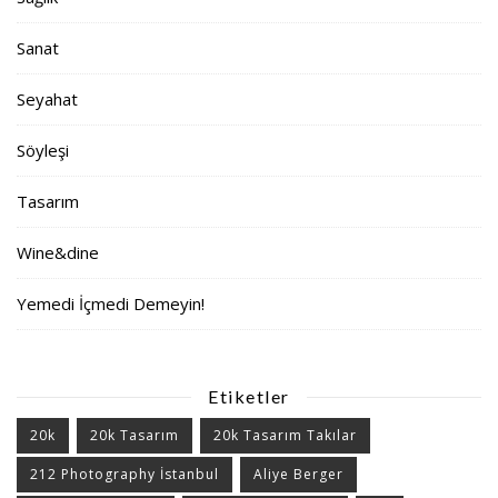
Sanat
Seyahat
Söyleşi
Tasarım
Wine&dine
Yemedi İçmedi Demeyin!
Etiketler
20k
20k Tasarım
20k Tasarım Takılar
212 Photography İstanbul
Aliye Berger