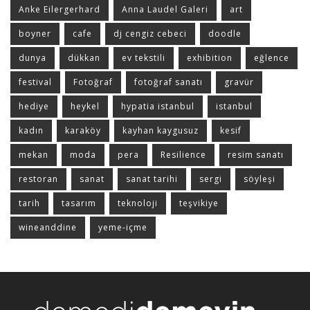
Anke Eilergerhard
Anna Laudel Galeri
art
boyner
cafe
dj cengiz cebeci
doodle
dunya
dükkan
ev tekstili
exhibition
eğlence
festival
Fotoğraf
fotoğraf sanatı
gravür
hediye
heykel
hypatia istanbul
istanbul
kadın
karaköy
kayhan kaygusuz
kesif
mekan
moda
pera
Resilience
resim sanatı
restoran
sanat
sanat tarihi
sergi
söyleşi
tarih
tasarım
teknoloji
teşvikiye
wineanddine
yeme-içme