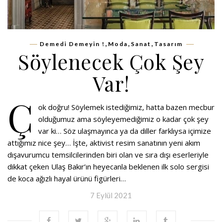
,
,
,
Demedi Demeyin !
Moda
Sanat
Tasarım
Söylenecek Çok Şey
Var!
Ç
ok doğru! Söylemek istediğimiz, hatta bazen mecbur
olduğumuz ama söyleyemediğimiz o kadar çok şey
var ki… Söz ulaşmayınca ya da diller farklıysa içimize
attığımız nice şey… İşte, aktivist resim sanatının yeni akım
dışavurumcu temsilcilerinden biri olan ve sıra dışı eserleriyle
dikkat çeken Ulaş Bakır’ın heyecanla beklenen ilk solo sergisi
de koca ağızlı hayal ürünü figürleri…
7 Eylül 2021