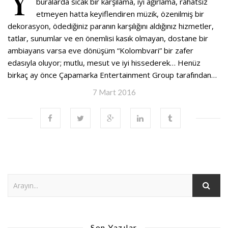
buralarda sıcak bir karşılama, iyi ağırlama, rahatsız
etmeyen hatta keyiflendiren müzik, özenilmiş bir
dekorasyon, ödediğiniz paranın karşılığını aldığınız hizmetler,
tatlar, sunumlar ve en önemlisi kasık olmayan, dostane bir
ambiayans varsa eve dönüşüm “Kolombvari” bir zafer
edasıyla oluyor; mutlu, mesut ve iyi hissederek… Henüz
birkaç ay önce Çapamarka Entertainment Group tarafından…
7 Mart 2016
Son Yazılar