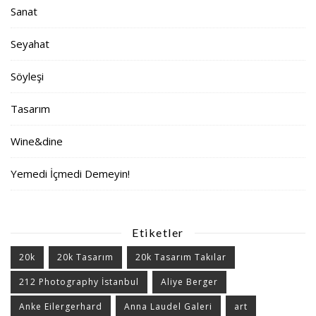
Sanat
Seyahat
Söyleşi
Tasarım
Wine&dine
Yemedi İçmedi Demeyin!
Etiketler
20k
20k Tasarım
20k Tasarım Takılar
212 Photography İstanbul
Aliye Berger
Anke Eilergerhard
Anna Laudel Galeri
art