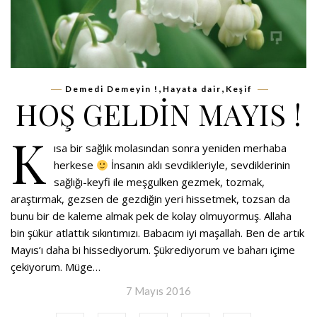
,
,
Demedi Demeyin !
Hayata dair
Keşif
HOŞ GELDİN MAYIS !
K
ısa bir sağlık molasından sonra yeniden merhaba
herkese
İnsanın aklı sevdikleriyle, sevdiklerinin
sağlığı-keyfi ile meşgulken gezmek, tozmak,
araştırmak, gezsen de gezdiğin yeri hissetmek, tozsan da
bunu bir de kaleme almak pek de kolay olmuyormuş. Allaha
bin şükür atlattık sıkıntımızı. Babacım iyi maşallah. Ben de artık
Mayıs’ı daha bi hissediyorum. Şükrediyorum ve baharı içime
çekiyorum. Müge…
7 Mayıs 2016