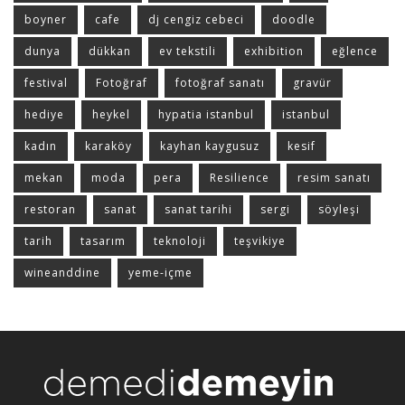
boyner
cafe
dj cengiz cebeci
doodle
dunya
dükkan
ev tekstili
exhibition
eğlence
festival
Fotoğraf
fotoğraf sanatı
gravür
hediye
heykel
hypatia istanbul
istanbul
kadın
karaköy
kayhan kaygusuz
kesif
mekan
moda
pera
Resilience
resim sanatı
restoran
sanat
sanat tarihi
sergi
söyleşi
tarih
tasarım
teknoloji
teşvikiye
wineanddine
yeme-içme