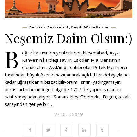
,
,
Demedi Demeyin !
Keşif
Wine&dine
Neşemiz Daim Olsun:)
B
oğaz hattının en yenilerinden Neşedabad, Aşşk
Kahve’nin kardeşi sayılır. Eskiden Mia Mensa’nın
olduğu alana Aşşk’ın da sahibi olan Petek Mermerci
tarafından büyük özenle hazırlanarak açıldı. Her detayıyla ne
kadar uğraştıklarını bizzat biliyorum. İsmini yadırgamayın;
burası adını bulunduğu bölgede 1727 de yapılmış olan bir
sahil sarayından alıyor. “Sonsuz Neşe” demek… Bugün, o sahil
sarayından geriye bir…
27 Ocak 2019