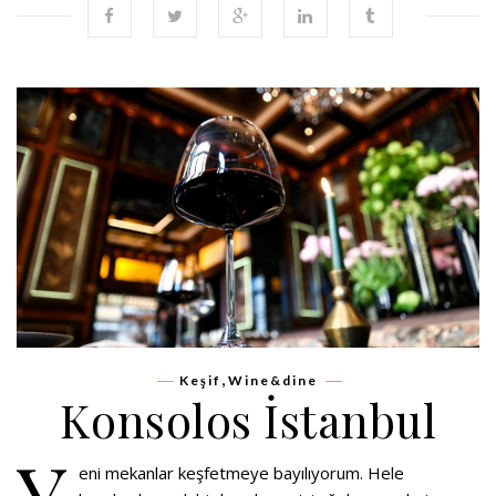
,
Keşif
Wine&dine
Konsolos İstanbul
Y
eni mekanlar keşfetmeye bayılıyorum. Hele