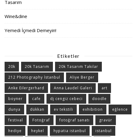
Tasarım
Wine&dine
Yemedi İçmedi Demeyin!
Etiketler
20k
20k Tasarım
20k Tasarım Takılar
212 Photography İstanbul
Aliye Berger
Anke Eilergerhard
Anna Laudel Galeri
art
boyner
cafe
dj cengiz cebeci
doodle
dunya
dükkan
ev tekstili
exhibition
eğlence
festival
Fotoğraf
fotoğraf sanatı
gravür
hediye
heykel
hypatia istanbul
istanbul