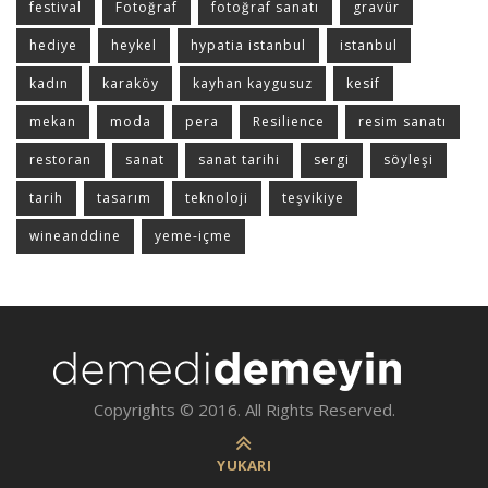
festival
Fotoğraf
fotoğraf sanatı
gravür
hediye
heykel
hypatia istanbul
istanbul
kadın
karaköy
kayhan kaygusuz
kesif
mekan
moda
pera
Resilience
resim sanatı
restoran
sanat
sanat tarihi
sergi
söyleşi
tarih
tasarım
teknoloji
teşvikiye
wineanddine
yeme-içme
Copyrights © 2016. All Rights Reserved.
YUKARI