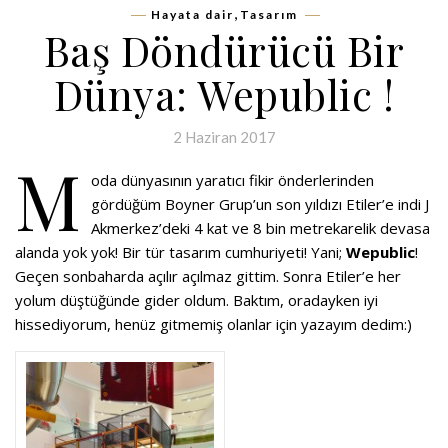
,
Hayata dair
Tasarım
Baş Döndürücü Bir
Dünya: Wepublic !
2 Haziran 2017
M
oda dünyasının yaratıcı fikir önderlerinden
gördüğüm Boyner Grup’un son yıldızı Etiler’e indi J
Akmerkez’deki 4 kat ve 8 bin metrekarelik devasa
alanda yok yok! Bir tür tasarım cumhuriyeti! Yani;
Wepublic
!
Geçen sonbaharda açılır açılmaz gittim. Sonra Etiler’e her
yolum düştüğünde gider oldum. Baktım, oradayken iyi
hissediyorum, henüz gitmemiş olanlar için yazayım dedim:)