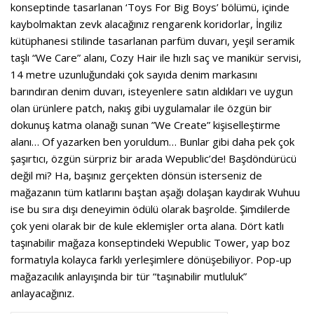
konseptinde tasarlanan ‘Toys For Big Boys’ bölümü, içinde
kaybolmaktan zevk alacağınız rengarenk koridorlar, İngiliz
kütüphanesi stilinde tasarlanan parfüm duvarı, yeşil seramik
taşlı “We Care” alanı, Cozy Hair ile hızlı saç ve manikür servisi,
14 metre uzunluğundaki çok sayıda denim markasını
barındıran denim duvarı, isteyenlere satın aldıkları ve uygun
olan ürünlere patch, nakış gibi uygulamalar ile özgün bir
dokunuş katma olanağı sunan ”We Create” kişiselleştirme
alanı… Of yazarken ben yoruldum… Bunlar gibi daha pek çok
şaşırtıcı, özgün sürpriz bir arada Wepublic’de! Başdöndürücü
değil mi? Ha, başınız gerçekten dönsün isterseniz de
mağazanın tüm katlarını baştan aşağı dolaşan kaydırak Wuhuu
ise bu sıra dışı deneyimin ödülü olarak başrolde. Şimdilerde
çok yeni olarak bir de kule eklemişler orta alana. Dört katlı
taşınabilir mağaza konseptindeki Wepublic Tower, yap boz
formatıyla kolayca farklı yerleşimlere dönüşebiliyor. Pop-up
mağazacılık anlayışında bir tür “taşınabilir mutluluk”
anlayacağınız.