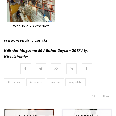
Wepublic – Akmerkez
www. wepublic.com.tr
Hillsider Magazine 86 / Bahar Sayısı – 2017 / İyi
Hissettirenler
Akmerkez
Alışveriş
boyner
Wepublic
0
0
ÖNCEKI
SONRAKI