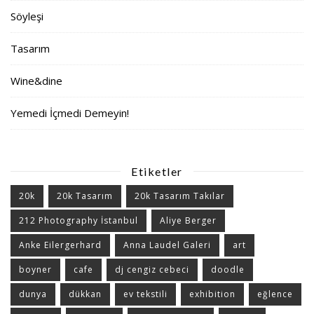
Söyleşi
Tasarım
Wine&dine
Yemedi İçmedi Demeyin!
Etiketler
20k
20k Tasarım
20k Tasarım Takılar
212 Photography İstanbul
Aliye Berger
Anke Eilergerhard
Anna Laudel Galeri
art
boyner
cafe
dj cengiz cebeci
doodle
dunya
dükkan
ev tekstili
exhibition
eğlence