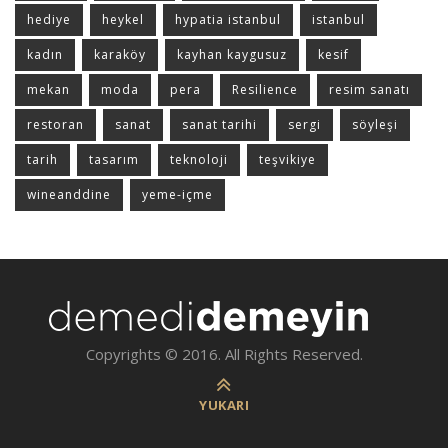
hediye
heykel
hypatia istanbul
istanbul
kadın
karaköy
kayhan kaygusuz
kesif
mekan
moda
pera
Resilience
resim sanatı
restoran
sanat
sanat tarihi
sergi
söyleşi
tarih
tasarım
teknoloji
teşvikiye
wineanddine
yeme-içme
Copyrights © 2016. All Rights Reserved.
YUKARI