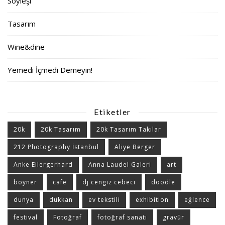
Söyleşi
Tasarım
Wine&dine
Yemedi İçmedi Demeyin!
Etiketler
20k
20k Tasarım
20k Tasarım Takılar
212 Photography İstanbul
Aliye Berger
Anke Eilergerhard
Anna Laudel Galeri
art
boyner
cafe
dj cengiz cebeci
doodle
dunya
dükkan
ev tekstili
exhibition
eğlence
festival
Fotoğraf
fotoğraf sanatı
gravür