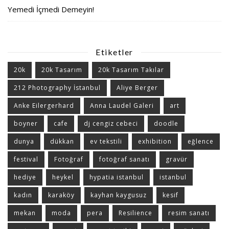
Yemedi İçmedi Demeyin!
Etiketler
20k
20k Tasarım
20k Tasarım Takılar
212 Photography İstanbul
Aliye Berger
Anke Eilergerhard
Anna Laudel Galeri
art
boyner
cafe
dj cengiz cebeci
doodle
dunya
dükkan
ev tekstili
exhibition
eğlence
festival
Fotoğraf
fotoğraf sanatı
gravür
hediye
heykel
hypatia istanbul
istanbul
kadın
karaköy
kayhan kaygusuz
kesif
mekan
moda
pera
Resilience
resim sanatı