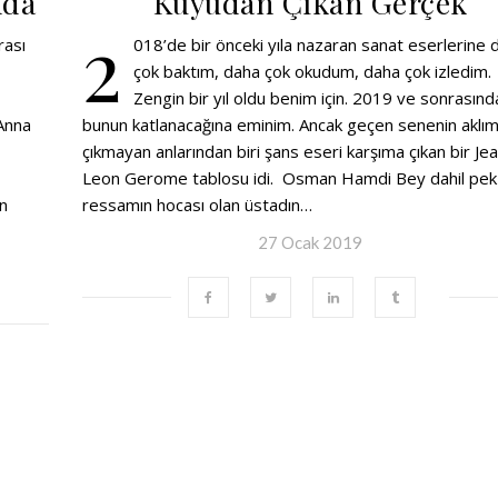
nda
Kuyudan Çıkan Gerçek
2
rası
018’de bir önceki yıla nazaran sanat eserlerine 
çok baktım, daha çok okudum, daha çok izledim.
Zengin bir yıl oldu benim için. 2019 ve sonrasınd
 Anna
bunun katlanacağına eminim. Ancak geçen senenin aklı
çıkmayan anlarından biri şans eseri karşıma çıkan bir Je
Leon Gerome tablosu idi. Osman Hamdi Bey dahil pek
in
ressamın hocası olan üstadın…
27 Ocak 2019