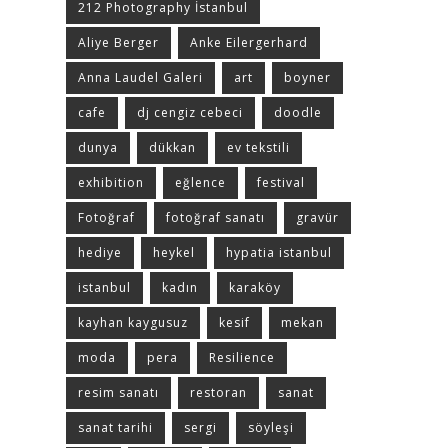
212 Photography İstanbul
Aliye Berger
Anke Eilergerhard
Anna Laudel Galeri
art
boyner
cafe
dj cengiz cebeci
doodle
dunya
dükkan
ev tekstili
exhibition
eğlence
festival
Fotoğraf
fotoğraf sanatı
gravür
hediye
heykel
hypatia istanbul
istanbul
kadın
karaköy
kayhan kaygusuz
kesif
mekan
moda
pera
Resilience
resim sanatı
restoran
sanat
sanat tarihi
sergi
söyleşi