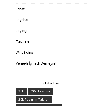
Sanat
Seyahat
Söyleşi
Tasarım
Wine&dine
Yemedi İçmedi Demeyin!
Etiketler
20k
20k Tasarım
20k Tasarım Takılar