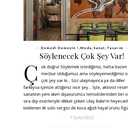
,
,
,
Demedi Demeyin !
Moda
Sanat
Tasarım
Söylenecek Çok Şey Var!
Ç
ok doğru! Söylemek istediğimiz, hatta bazen
mecbur olduğumuz ama söyleyemediğimiz o
çok şey var ki… Söz ulaşmayınca ya da diller
farklıysa içimize attığımız nice şey… İşte, aktivist resi
sanatının yeni akım dışavurumcu temsilcilerinden biri o
sıra dışı eserleriyle dikkat çeken Ulaş Bakır’ın heyecan
beklenen ilk solo sergisi de koca ağızlı hayal ürünü fig
7 Eylül 2021