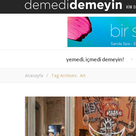
KIM D
yemedi, içmedi demeyin!
Anasayfa
/
Tag Archives: Art