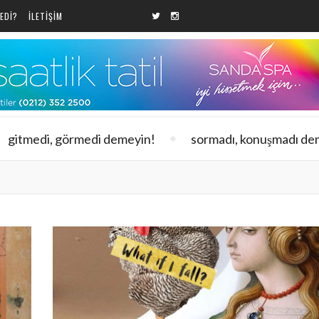
EDI?
ILETIŞIM
gitmedi, görmedi demeyin!
sormadı, konuşmadı de