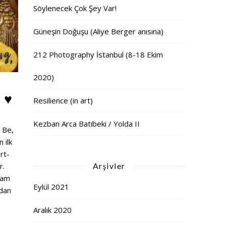
Söylenecek Çok Şey Var!
Güneşin Doğuşu (Aliye Berger anısına)
212 Photography İstanbul (8-18 Ekim
2020)
 ♥
Resilience (in art)
Kezban Arca Batıbeki / Yolda II
 Be,
 ilk
rt-
Arşivler
r.
gram
Eylül 2021
ndan
Aralık 2020