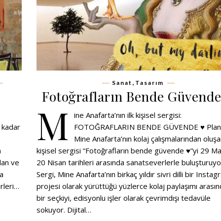
,
Sanat
Tasarım
Fotoğrafların Bende Güvende
M
ine Anafarta’nın ilk kişisel sergisi:
 kadar
FOTOĞRAFLARIN BENDE GÜVENDE ♥ Plan
Mine Anafarta’nın kolaj çalışmalarından oluşan
m
kişisel sergisi “Fotoğrafların bende güvende ♥”yi 29 Ma
lan ve
20 Nisan tarihleri arasında sanatseverlerle buluşturuyo
la
Sergi, Mine Anafarta’nın birkaç yıldır sivri dilli bir Insta
ürleri…
projesi olarak yürüttüğü yüzlerce kolaj paylaşımı arası
bir seçkiyi, edisyonlu işler olarak çevrimdışı tedavüle
sokuyor. Dijital…