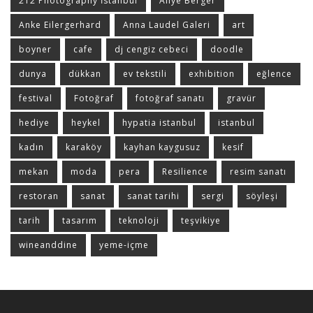
212 Photography İstanbul
Aliye Berger
Anke Eilergerhard
Anna Laudel Galeri
art
boyner
cafe
dj cengiz cebeci
doodle
dunya
dükkan
ev tekstili
exhibition
eğlence
festival
Fotoğraf
fotoğraf sanatı
gravür
hediye
heykel
hypatia istanbul
istanbul
kadın
karaköy
kayhan kaygusuz
kesif
mekan
moda
pera
Resilience
resim sanatı
restoran
sanat
sanat tarihi
sergi
söyleşi
tarih
tasarım
teknoloji
teşvikiye
wineanddine
yeme-içme